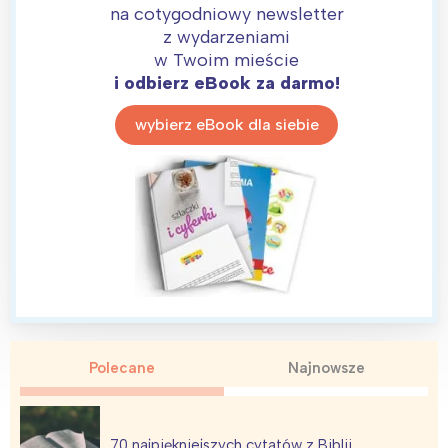
na cotygodniowy newsletter
z wydarzeniami
w Twoim mieście
i odbierz eBook za darmo!
wybierz eBook dla siebie
Interesują mnie wydarzenia z
tego regionu:
Polecane
Najnowsze
Warszawa
Śląsk
Łódź
Kraków
70 najpiękniejszych cytatów z Biblii