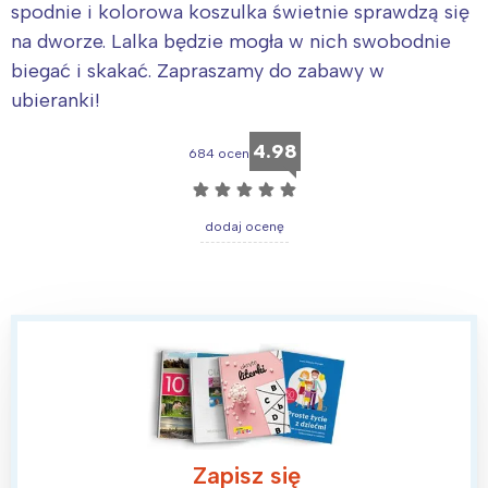
spodnie i kolorowa koszulka świetnie sprawdzą się
na dworze. Lalka będzie mogła w nich swobodnie
biegać i skakać. Zapraszamy do zabawy w
ubieranki!
4.98
684 ocen
☆
☆
☆
☆
☆
dodaj ocenę
Zapisz się