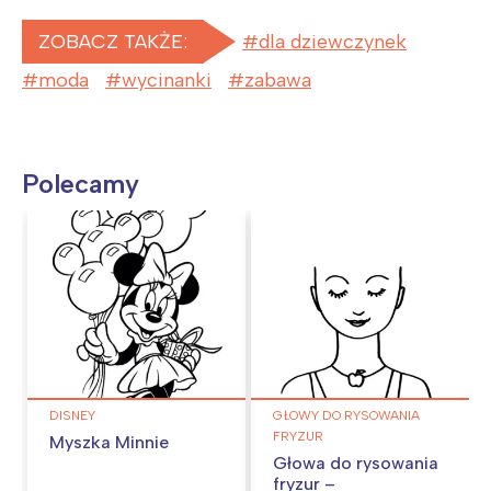
ZOBACZ TAKŻE:
dla dziewczynek
moda
wycinanki
zabawa
Polecamy
DISNEY
GŁOWY DO RYSOWANIA
FRYZUR
Myszka Minnie
Głowa do rysowania
fryzur –