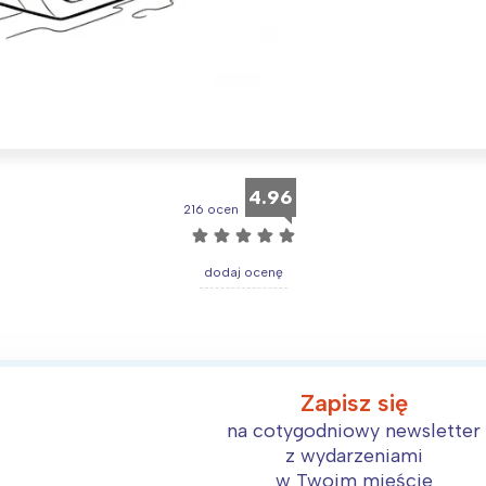
Interesują mnie wydarzenia z tego regionu
arszawa
Śląsk
4.96
216 ocen
ódź
Kraków
☆
☆
☆
☆
☆
rójmiasto
Południe
dodaj ocenę
oznań
Północ
rocław
Wszystkie
Wybieram
Zapisz się
na cotygodniowy newsletter
z wydarzeniami
w Twoim mieście