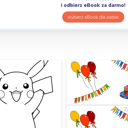
i odbierz eBook za darmo!
wybierz eBook dla siebie