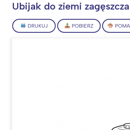
Ubijak do ziemi zagęszcza
DRUKUJ
POBIERZ
POMAL
Wiosenny koncert ptaków na płocie
Kwitnąca wiśn