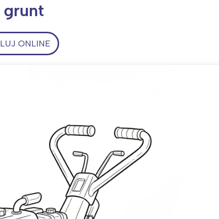
 grunt
UJ ONLINE
ia i jej płatki
Pszczoła i kwitnący ul