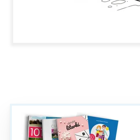
W
Ł
T
P
W