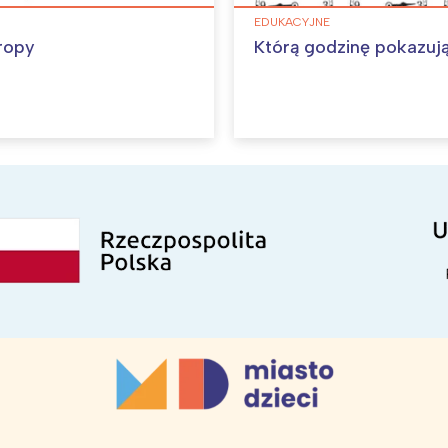
EDUKACYJNE
ropy
Którą godzinę pokazuj