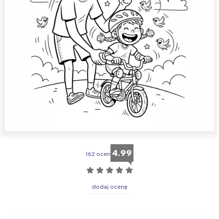
4.99
162 ocen
☆
☆
☆
☆
☆
dodaj ocenę