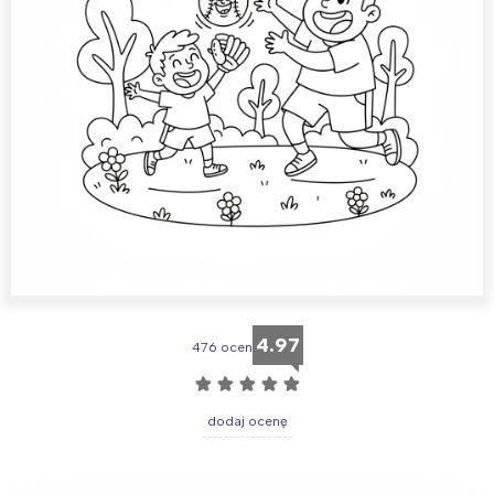
4.97
476 ocen
☆
☆
☆
☆
☆
dodaj ocenę