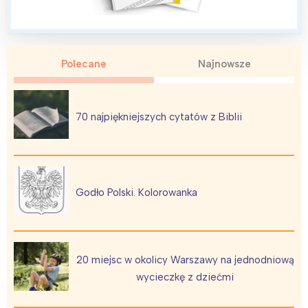
Polecane
Najnowsze
Interesują mnie wydarzenia z
tego regionu:
70 najpiękniejszych cytatów z Biblii
Warszawa
Śląsk
Łódź
Kraków
Trójmiasto
Południe
Godło Polski. Kolorowanka
Poznań
Północ
Wrocław
Wszystkie
20 miejsc w okolicy Warszawy na jednodniową
Wybieram
wycieczkę z dziećmi