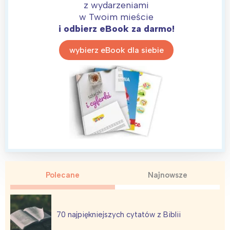
z wydarzeniami
w Twoim mieście
i odbierz eBook za darmo!
wybierz eBook dla siebie
Interesują mnie wydarzenia z
tego regionu:
Polecane
Najnowsze
Warszawa
Śląsk
70 najpiękniejszych cytatów z Biblii
Łódź
Kraków