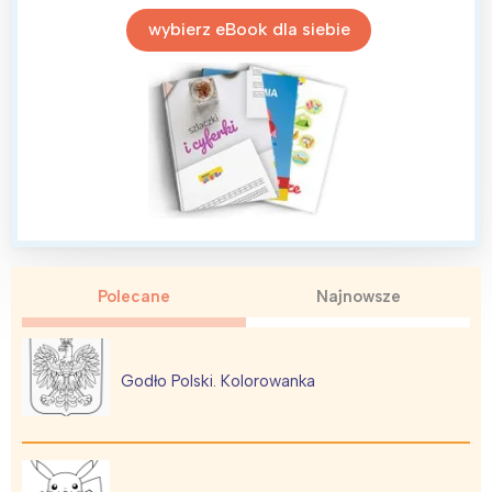
wybierz eBook dla siebie
Interesują mnie wydarzenia z
tego regionu:
Polecane
Najnowsze
Warszawa
Śląsk
Łódź
Kraków
Godło Polski. Kolorowanka
Trójmiasto
Południe
Poznań
Północ
Wrocław
Wszystkie