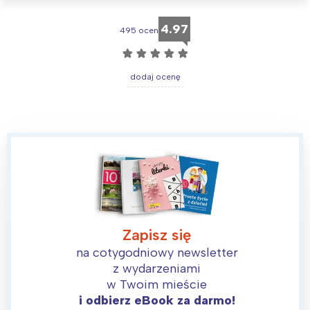
4.97
495 ocen
☆
☆
☆
☆
☆
dodaj ocenę
Zapisz się
na cotygodniowy newsletter
z wydarzeniami
w Twoim mieście
i odbierz eBook za darmo!