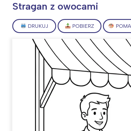
Stragan z owocami
DRUKUJ
POBIERZ
POMAL
Wiosenny koncert ptaków na płocie
Kwitnąca wiśn