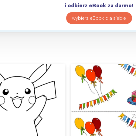
i odbierz eBook za darmo!
wybierz eBook dla siebie