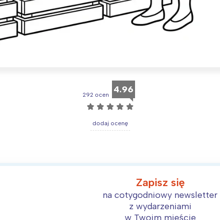
Interesują mnie wydarzenia z tego regionu
4.96
292 ocen
arszawa
Śląsk
☆
☆
☆
☆
☆
ódź
Kraków
dodaj ocenę
rójmiasto
Południe
oznań
Północ
rocław
Wszystkie
Zapisz się
Wybieram
na cotygodniowy newsletter
z wydarzeniami
w Twoim mieście