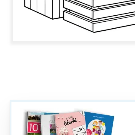
W
Ł
T
P
W