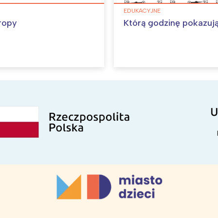
EDUKACYJNE
ropy
Którą godzinę pokazuj