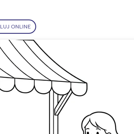
UJ ONLINE
ia i jej płatki
Pszczoła i kwitnący ul