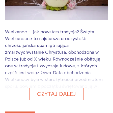
Wielkanoc - jak powstała tradycja? Święta
Wielkanocne to najstarsza uroczystość
chrześcijańska upamiętniająca
zmartwychwstanie Chrystusa, obchodzona w
Polsce już od X wieku. Równocześnie obfitują
one w tradycje i zwyczaje ludowe, z których
część jest wciąż żywa. Data obchodzenia
Wielkanocy była w starożytności przedmiotem
sporu, bowiem z początku świętowano ją w...
CZYTAJ DALEJ