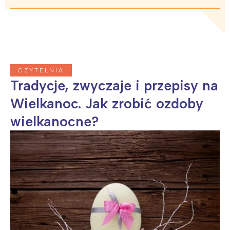
CZYTELNIA
Interesują mnie wydarzenia z
Tradycje, zwyczaje i przepisy na
tego regionu:
Wielkanoc. Jak zrobić ozdoby
wielkanocne?
Warszawa
Śląsk
Łódź
Kraków
Trójmiasto
Południe
Poznań
Północ
Wrocław
Wszystkie
Wybieram