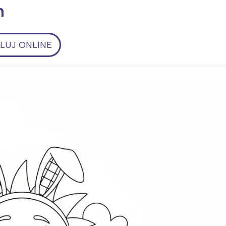
h
UJ ONLINE
ia i jej płatki
Pszczoła i kwitnący ul