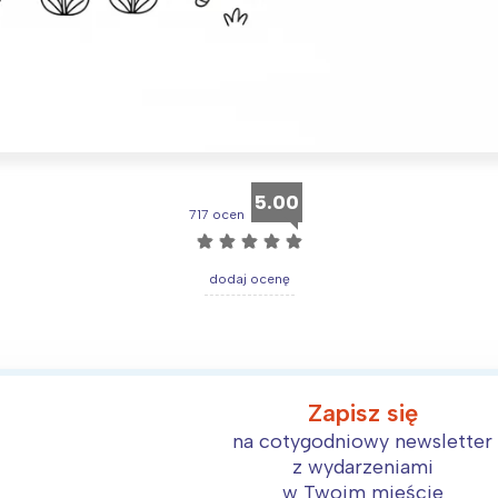
Interesują mnie wydarzenia z tego regionu
5.00
717 ocen
arszawa
Śląsk
☆
☆
☆
☆
☆
ódź
Kraków
dodaj ocenę
rójmiasto
Południe
oznań
Północ
rocław
Wszystkie
Zapisz się
Wybieram
na cotygodniowy newsletter
z wydarzeniami
w Twoim mieście