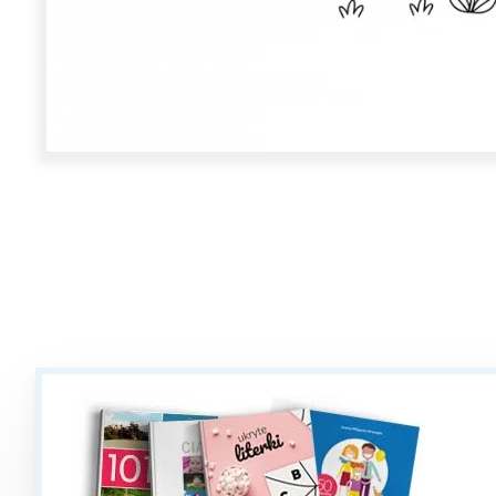
W
Ł
T
P
W