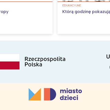
EDUKACYJNE
ropy
Którą godzinę pokazuj