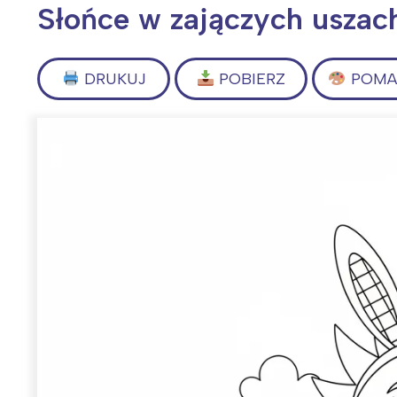
Słońce w zajączych uszac
DRUKUJ
POBIERZ
POMAL
Wiosenny koncert ptaków na płocie
Kwitnąca wiśn