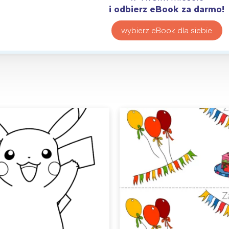
i odbierz eBook za darmo!
wybierz eBook dla siebie