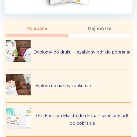
Polecane
Najnowsze
Interesują mnie wydarzenia z
tego regionu:
Dyplomy do druku – szablony pdf do pobrania
Warszawa
Śląsk
Łódź
Kraków
Trójmiasto
Południe
Dyplom udziału w konkursie
Poznań
Północ
Wrocław
Wszystkie
Gra Państwa Miasta do druku – szablony pdf
Wybieram
do pobrania