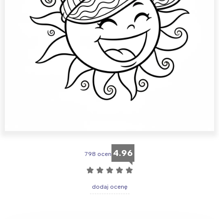
4.96
798 ocen
☆
☆
☆
☆
☆
dodaj ocenę