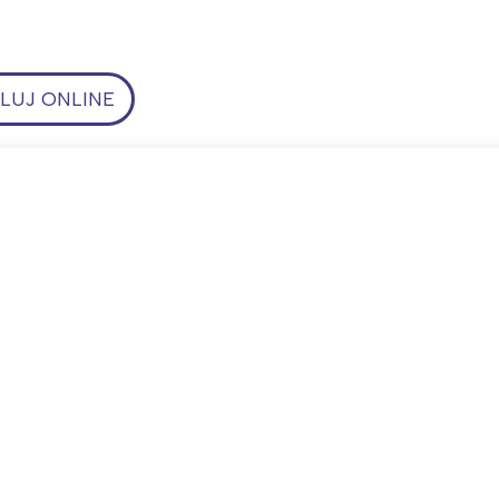
UJ ONLINE
ia i jej płatki
Pszczoła i kwitnący ul