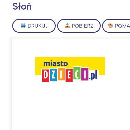
Słoń
DRUKUJ
POBIERZ
POMAL
Wiosenny koncert ptaków na płocie
Kwitnąca wiśn