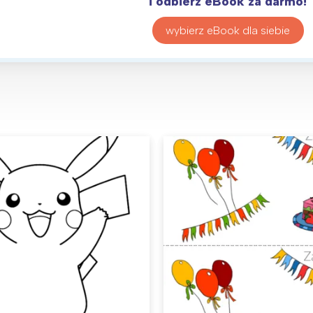
i odbierz eBook za darmo!
wybierz eBook dla siebie