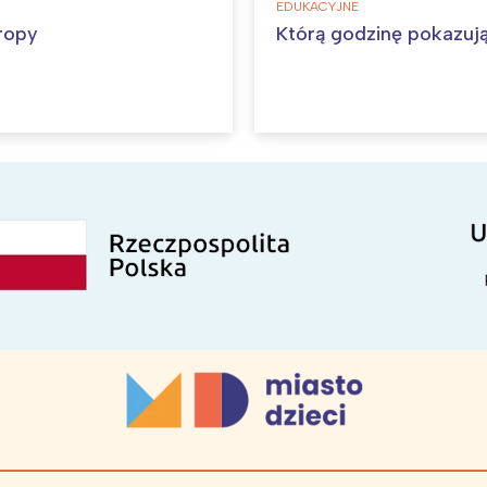
EDUKACYJNE
ropy
Którą godzinę pokazuj