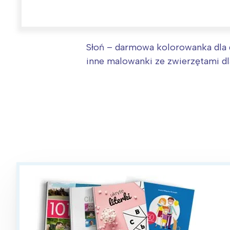
T
P
W
Słoń – darmowa kolorowanka dla dz
inne malowanki ze zwierzętami dla