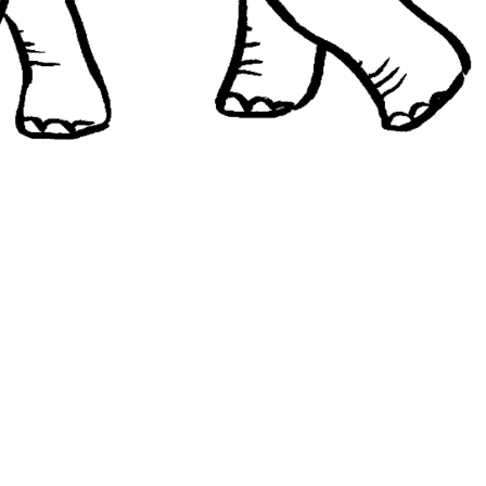
Interesują mnie wydarzenia z tego regionu
arszawa
Śląsk
ódź
Kraków