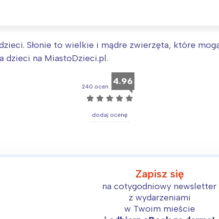
rójmiasto
Południe
oznań
Północ
rocław
Wszystkie
ieci. Słonie to wielkie i mądre zwierzęta, które mog
 dzieci na MiastoDzieci.pl.
Wybieram
4.96
240 ocen
☆
☆
☆
☆
☆
dodaj ocenę
Zapisz się
na cotygodniowy newsletter
z wydarzeniami
w Twoim mieście