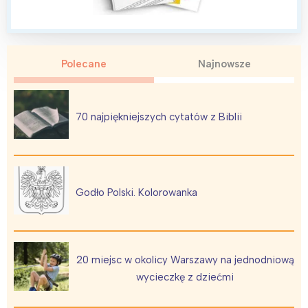
Polecane
Najnowsze
Interesują mnie wydarzenia z
tego regionu:
70 najpiękniejszych cytatów z Biblii
Warszawa
Śląsk
Łódź
Kraków
Trójmiasto
Południe
Godło Polski. Kolorowanka
Poznań
Północ
Wrocław
Wszystkie
20 miejsc w okolicy Warszawy na jednodniową
Wybieram
wycieczkę z dziećmi