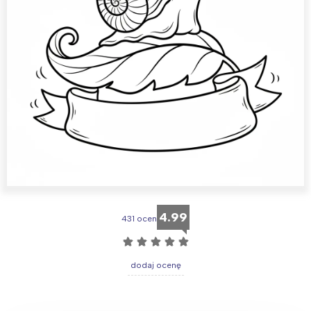
4.99
431 ocen
☆
☆
☆
☆
☆
dodaj ocenę