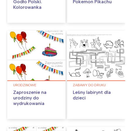
Godło Polski.
Pokemon Pikachu
Kolorowanka
URODZINOWE
ZABAWY DO DRUKU
Zaproszenie na
Leśny labirynt dla
urodziny do
dzieci
wydrukowania