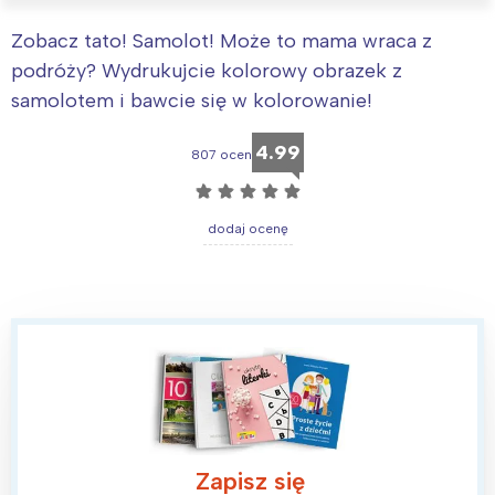
Zobacz tato! Samolot! Może to mama wraca z
podróży? Wydrukujcie kolorowy obrazek z
samolotem i bawcie się w kolorowanie!
4.99
807 ocen
☆
☆
☆
☆
☆
dodaj ocenę
Zapisz się