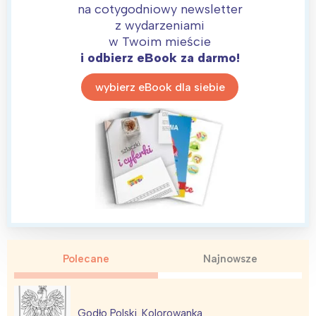
na cotygodniowy newsletter
z wydarzeniami
w Twoim mieście
i odbierz eBook za darmo!
wybierz eBook dla siebie
Interesują mnie wydarzenia z
tego regionu:
Warszawa
Śląsk
Łódź
Kraków
Trójmiasto
Południe
Poznań
Północ
Wrocław
Wszystkie
Polecane
Najnowsze
Wybieram
Godło Polski. Kolorowanka