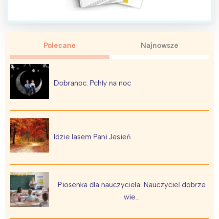
Polecane
Najnowsze
Interesują mnie wydarzenia z
tego regionu:
Dobranoc. Pchły na noc
Warszawa
Śląsk
Łódź
Kraków
Trójmiasto
Południe
Idzie lasem Pani Jesień
Poznań
Północ
Wrocław
Wszystkie
Piosenka dla nauczyciela. Nauczyciel dobrze
Wybieram
wie…