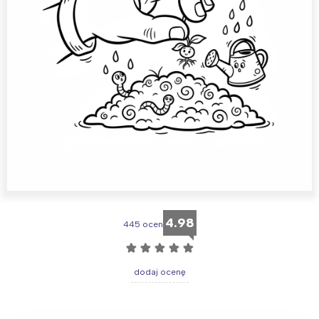
4.98
445 ocen
☆
☆
☆
☆
☆
dodaj ocenę