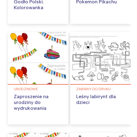
Godło Polski.
Pokemon Pikachu
Kolorowanka
URODZINOWE
ZABAWY DO DRUKU
Zaproszenie na
Leśny labirynt dla
urodziny do
dzieci
wydrukowania