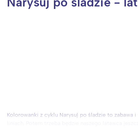
Narysuj po śladzie - la
Kolorowanki z cyklu Narysuj po śladzie to zabawa i
liniach. Potem trzeba będzie naszego latawca jeszcze