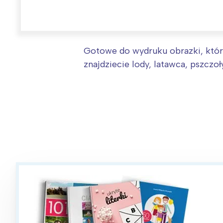
Gotowe do wydruku obrazki, które
znajdziecie lody, latawca, pszczo
W
Ł