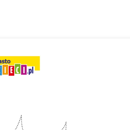
ia i jej płatki
Pszczoła i kwitnący ul