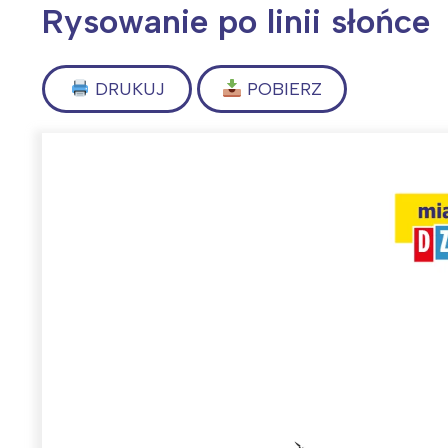
Rysowanie po linii słońce
DRUKUJ
POBIERZ
Wiosenny koncert ptaków na płocie
Kwitnąca wiśn