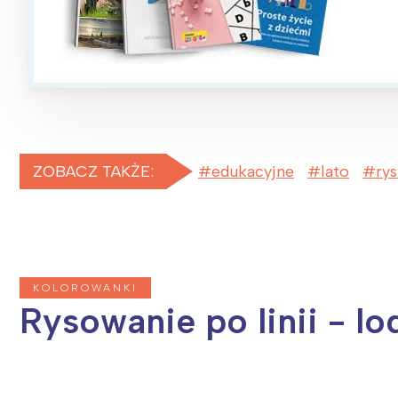
T
P
W
ZOBACZ TAKŻE:
edukacyjne
lato
ry
KOLOROWANKI
Rysowanie po linii - lo