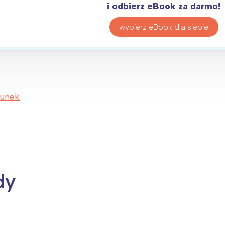
rójmiasto
Południe
i odbierz eBook za darmo!
oznań
Północ
wybierz eBook dla siebie
rocław
Wszystkie
Wybieram
sunek
dy