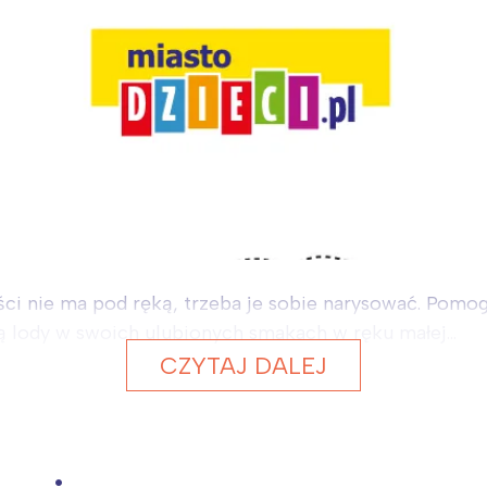
ności nie ma pod ręką, trzeba je sobie narysować. Po
zą lody w swoich ulubionych smakach w ręku małej...
CZYTAJ DALEJ