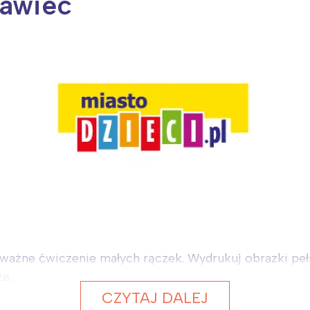
tawiec
 ważne ćwiczenie małych rączek. Wydrukuj obrazki pełn
...
CZYTAJ DALEJ