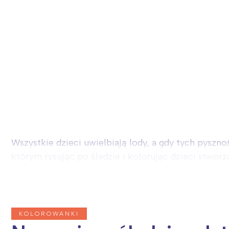
Wszystkie dzieci uwielbiają lody, a gdy tych pysz
którym rysując po śladzie i kolorując dzieci stwor
KOLOROWANKI