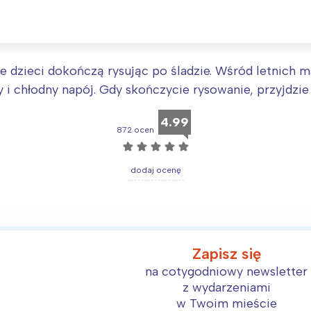
 dzieci dokończą rysując po śladzie. Wśród letnich m
ły i chłodny napój. Gdy skończycie rysowanie, przyjdzi
4.99
872 ocen
☆
☆
☆
☆
☆
dodaj ocenę
Interesują mnie wydarzenia z tego regionu
Zapisz się
arszawa
Śląsk
na cotygodniowy newsletter
z wydarzeniami
ódź
Kraków
w Twoim mieście