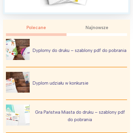
Polecane
Najnowsze
Interesują mnie wydarzenia z
tego regionu:
Dyplomy do druku – szablony pdf do pobrania
Warszawa
Śląsk
Łódź
Kraków
Trójmiasto
Południe
Dyplom udziału w konkursie
Poznań
Północ
Wrocław
Wszystkie
Gra Państwa Miasta do druku – szablony pdf
Wybieram
do pobrania