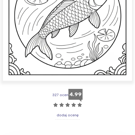
4.99
327 ocen
☆
☆
☆
☆
☆
dodaj ocenę