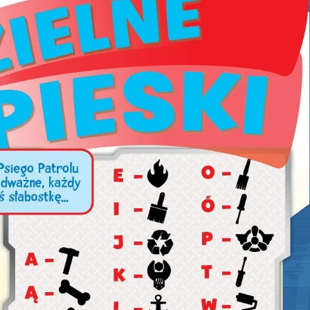
ia i jej płatki
Pszczoła i kwitnący ul