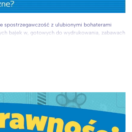
ące spostrzegawczość z ulubionymi bohaterami
innych bajek w, gotowych do wydrukowania, zabawach