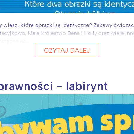
Czy wiesz, które obrazki są identyczne? Zabawy ćwicz
, Stacyjkowo, Małe królestwo Bena i Holly oraz wiele 
stępne na...
CZYTAJ DALEJ
rawności - labirynt