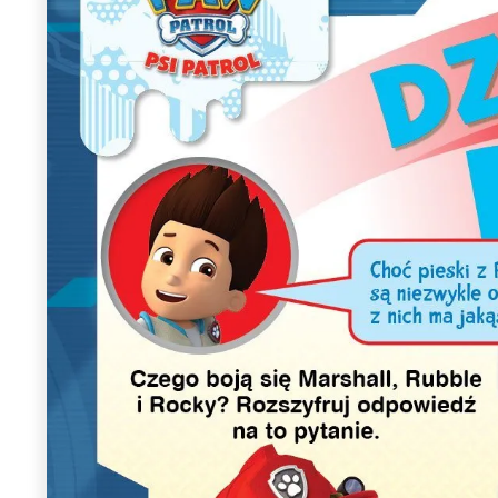
Wiosenny koncert ptaków na płocie
Kwitnąca wiśn