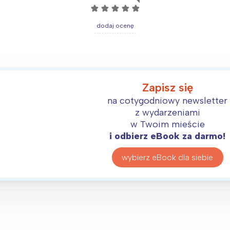
rójmiasto
Południe
☆
☆
☆
☆
☆
oznań
Północ
dodaj ocenę
rocław
Wszystkie
Wybieram
Zapisz się
na cotygodniowy newsletter
z wydarzeniami
w Twoim mieście
i odbierz eBook za darmo!
wybierz eBook dla siebie