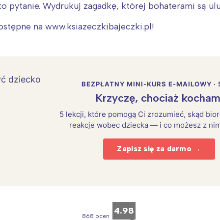
o pytanie. Wydrukuj zagadkę, której bohaterami są ulu
ostępne na www.ksiazeczkibajeczki.pl!
BEZPŁATNY MINI-KURS E-MAILOWY · 
Krzyczę, chociaż kocham
5 lekcji, które pomogą Ci zrozumieć, skąd bio
reakcje wobec dziecka — i co możesz z nim
Zapisz się za darmo →
Interesują mnie wydarzenia z tego regionu
arszawa
Śląsk
ódź
Kraków
4.98
868 ocen