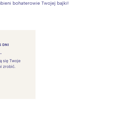
bieni bohaterowie Twojej bajki!
5 DNI
.
rą się Twoje
i zrobić.
: