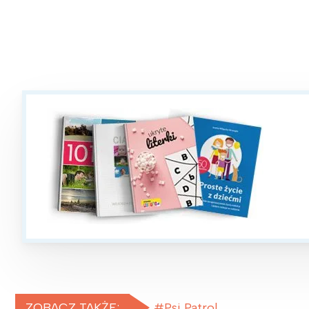
T
P
W
ZOBACZ TAKŻE:
Psi Patrol