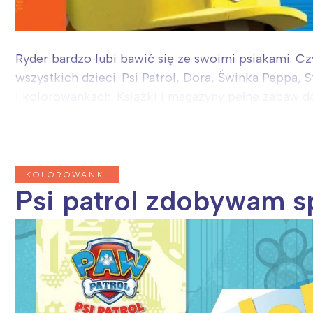
Ryder bardzo lubi bawić się ze swoimi psiakami. 
wszystkich dzieci. Psi Patrol, Dora, Świnka Peppa
i kolorowankach. Książki i magazyny pełne zabaw do
KOLOROWANKI
Psi patrol zdobywam sp