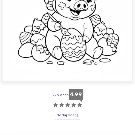
4.99
225 ocen
☆
☆
☆
☆
☆
dodaj ocenę