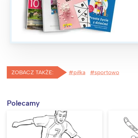
ZOBACZ TAKŻE:
piłka
sportowo
Polecamy