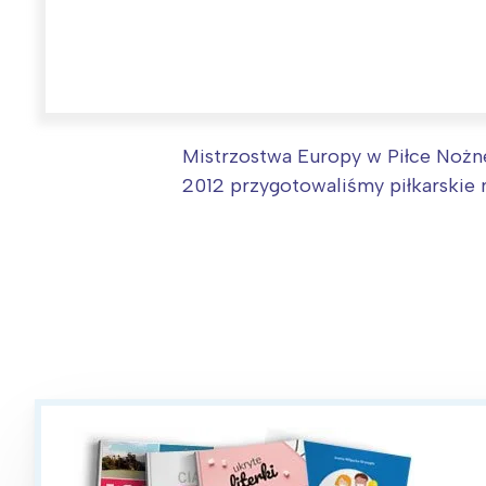
W
Ł
T
P
Mistrzostwa Europy w Piłce Nożne
2012 przygotowaliśmy piłkarskie m
W