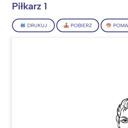
Piłkarz 1
DRUKUJ
POBIERZ
POMAL
Wiosenny koncert ptaków na płocie
Kwitnąca wiśn