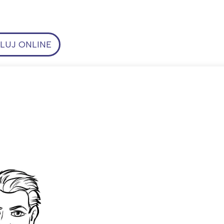
UJ ONLINE
ia i jej płatki
Pszczoła i kwitnący ul