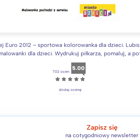
arszawa
Śląsk
ódź
Kraków
rójmiasto
Południe
oznań
Północ
j Euro 2012 – sportowa kolorowanka dla dzieci. Lubisz
alowanki dla dzieci. Wydrukuj piłkarza, pomaluj, a po
rocław
Wszystkie
5.00
Wybieram
702 ocen
☆
☆
☆
☆
☆
dodaj ocenę
Zapisz się
na cotygodniowy newsletter