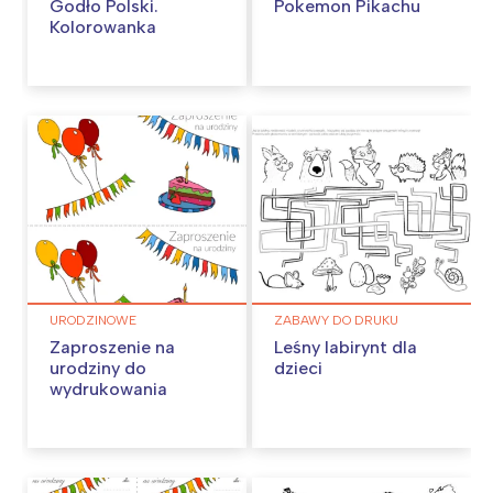
Godło Polski.
Pokemon Pikachu
Kolorowanka
URODZINOWE
ZABAWY DO DRUKU
Zaproszenie na
Leśny labirynt dla
urodziny do
dzieci
wydrukowania