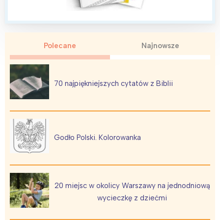
Polecane
Najnowsze
Interesują mnie wydarzenia z
tego regionu:
70 najpiękniejszych cytatów z Biblii
Warszawa
Śląsk
Łódź
Kraków
Trójmiasto
Południe
Godło Polski. Kolorowanka
Poznań
Północ
Wrocław
Wszystkie
20 miejsc w okolicy Warszawy na jednodniową
Wybieram
wycieczkę z dziećmi