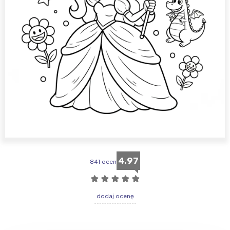
4.97
841 ocen
☆
☆
☆
☆
☆
dodaj ocenę