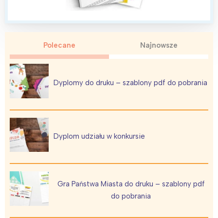
Polecane
Najnowsze
Interesują mnie wydarzenia z
tego regionu:
Dyplomy do druku – szablony pdf do pobrania
Warszawa
Śląsk
Łódź
Kraków
Trójmiasto
Południe
Dyplom udziału w konkursie
Poznań
Północ
Wrocław
Wszystkie
Gra Państwa Miasta do druku – szablony pdf
Wybieram
do pobrania