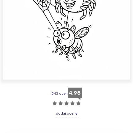
4.98
543 ocen
☆
☆
☆
☆
☆
dodaj ocenę