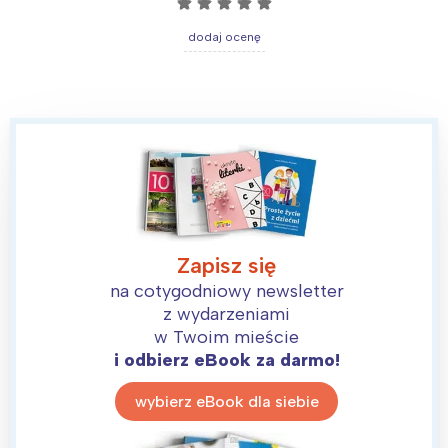
☆
☆
☆
☆
☆
Łódź
Kraków
dodaj ocenę
Trójmiasto
Południe
Poznań
Północ
Wrocław
Wszystkie
Wybieram
Zapisz się
na cotygodniowy newsletter
z wydarzeniami
w Twoim mieście
i odbierz eBook za darmo!
wybierz eBook dla siebie