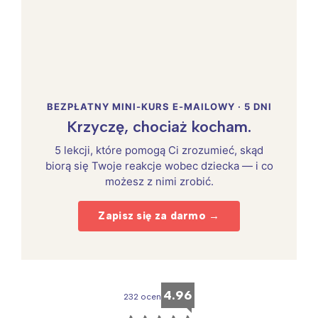
BEZPŁATNY MINI-KURS E-MAILOWY · 5 DNI
Krzyczę, chociaż kocham.
5 lekcji, które pomogą Ci zrozumieć, skąd
biorą się Twoje reakcje wobec dziecka — i co
możesz z nimi zrobić.
Zapisz się za darmo →
Interesują mnie wydarzenia z
tego regionu:
4.96
232 ocen
Warszawa
Śląsk