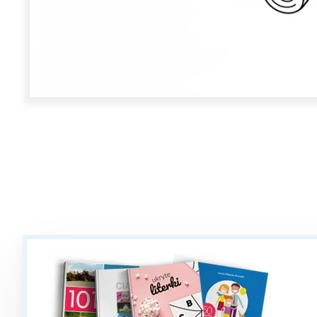
W
Ł
T
P
W