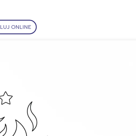
UJ ONLINE
ia i jej płatki
Pszczoła i kwitnący ul