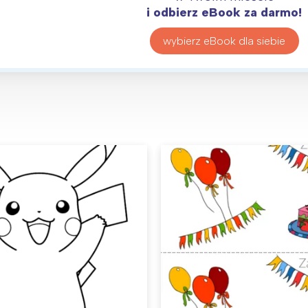
i odbierz eBook za darmo!
wybierz eBook dla siebie