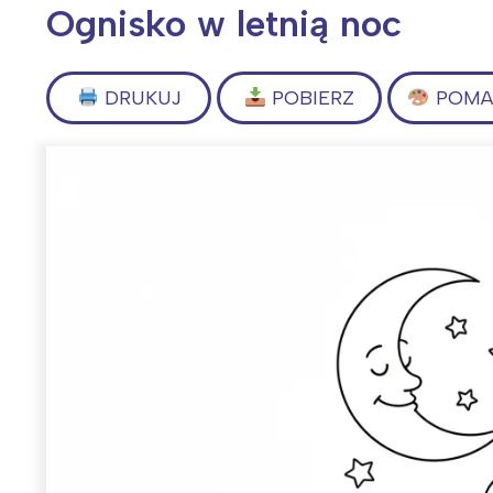
Ognisko w letnią noc
DRUKUJ
POBIERZ
POMAL
Wiosenny koncert ptaków na płocie
Kwitnąca wiśn