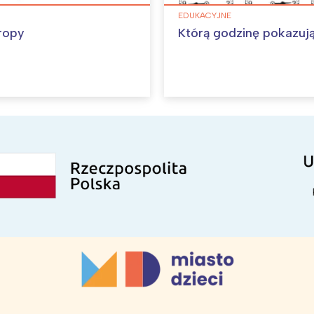
EDUKACYJNE
ropy
Którą godzinę pokazuj