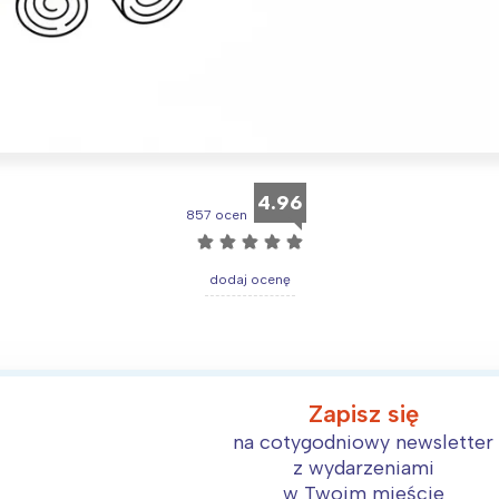
Interesują mnie wydarzenia z tego regionu
4.96
857 ocen
arszawa
Śląsk
☆
☆
☆
☆
☆
ódź
Kraków
dodaj ocenę
rójmiasto
Południe
oznań
Północ
rocław
Wszystkie
Zapisz się
Wybieram
na cotygodniowy newsletter
z wydarzeniami
w Twoim mieście