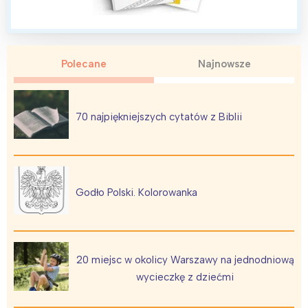
Polecane
Najnowsze
Interesują mnie wydarzenia z
tego regionu:
70 najpiękniejszych cytatów z Biblii
Warszawa
Śląsk
Łódź
Kraków
Trójmiasto
Południe
Godło Polski. Kolorowanka
Poznań
Północ
Wrocław
Wszystkie
20 miejsc w okolicy Warszawy na jednodniową
Wybieram
wycieczkę z dziećmi