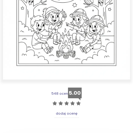
5.00
548 ocen
☆
☆
☆
☆
☆
dodaj ocenę