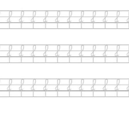
Interesują mnie wydarzenia z tego regionu
arszawa
Śląsk