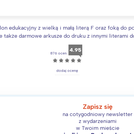
ódź
Kraków
rójmiasto
Południe
oznań
Północ
rocław
Wszystkie
blon edukacyjny z wielką i małą literą F oraz foką do 
e także darmowe arkusze do druku z innymi literami d
Wybieram
4.95
876 ocen
☆
☆
☆
☆
☆
dodaj ocenę
Zapisz się
na cotygodniowy newsletter
z wydarzeniami
w Twoim mieście