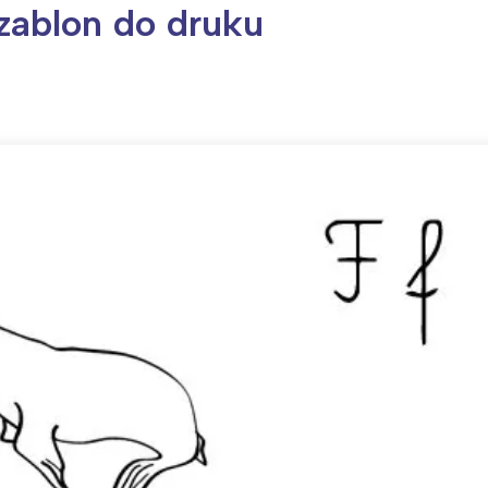
szablon do druku
ia i jej płatki
Pszczoła i kwitnący ul