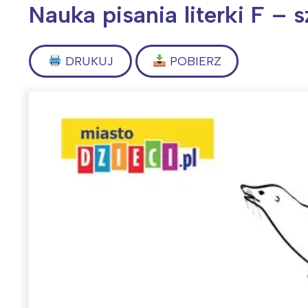
Nauka pisania literki F – 
DRUKUJ
POBIERZ
Wiosenny koncert ptaków na płocie
Kwitnąca wiśn