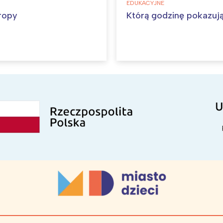
EDUKACYJNE
ropy
Którą godzinę pokazuj