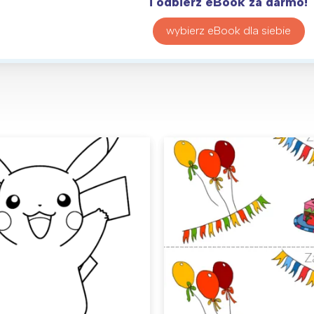
i odbierz eBook za darmo!
wybierz eBook dla siebie