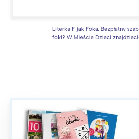
Ł
T
P
W
Literka F jak Foka. Bezpłatny sza
foki? W Mieście Dzieci znajdzieci