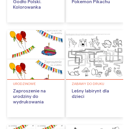
Godło Polski.
Pokemon Pikachu
Kolorowanka
URODZINOWE
ZABAWY DO DRUKU
Zaproszenie na
Leśny labirynt dla
urodziny do
dzieci
wydrukowania