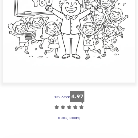
4.97
832 ocen
☆
☆
☆
☆
☆
dodaj ocenę