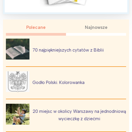
Polecane
Najnowsze
Interesują mnie wydarzenia z
tego regionu:
70 najpiękniejszych cytatów z Biblii
Warszawa
Śląsk
Łódź
Kraków
Trójmiasto
Południe
Godło Polski. Kolorowanka
Poznań
Północ
Wrocław
Wszystkie
20 miejsc w okolicy Warszawy na jednodniową
Wybieram
wycieczkę z dziećmi