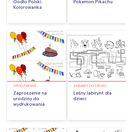
Godło Polski.
Pokemon Pikachu
Kolorowanka
URODZINOWE
ZABAWY DO DRUKU
Zaproszenie na
Leśny labirynt dla
urodziny do
dzieci
wydrukowania