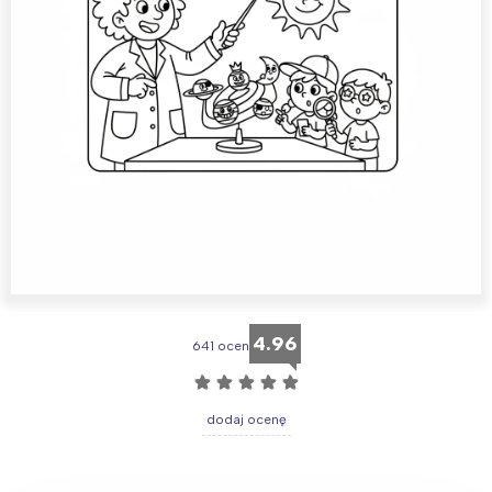
4.96
641 ocen
☆
☆
☆
☆
☆
dodaj ocenę