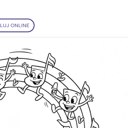
UJ ONLINE
ia i jej płatki
Pszczoła i kwitnący ul