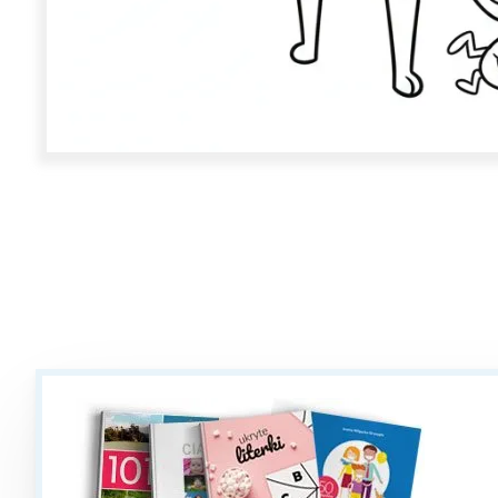
W
Ł
T
P
W