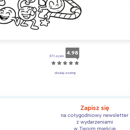
Interesują mnie wydarzenia z tego regionu
4.98
371 ocen
arszawa
Śląsk
☆
☆
☆
☆
☆
ódź
Kraków
dodaj ocenę
rójmiasto
Południe
oznań
Północ
rocław
Wszystkie
Zapisz się
Wybieram
na cotygodniowy newsletter
z wydarzeniami
w Twoim mieście