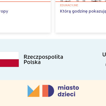
EDUKACYJNE
ropy
Którą godzinę pokazuj