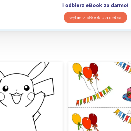
i odbierz eBook za darmo!
wybierz eBook dla siebie