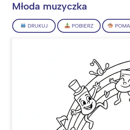
Młoda muzyczka
DRUKUJ
POBIERZ
POMAL
Wiosenny koncert ptaków na płocie
Kwitnąca wiśn