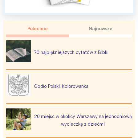
Polecane
Najnowsze
Interesują mnie wydarzenia z
tego regionu:
70 najpiękniejszych cytatów z Biblii
Warszawa
Śląsk
Łódź
Kraków
Trójmiasto
Południe
Godło Polski. Kolorowanka
Poznań
Północ
Wrocław
Wszystkie
20 miejsc w okolicy Warszawy na jednodniową
Wybieram
wycieczkę z dziećmi