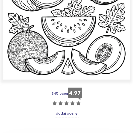
4.97
345 ocen
☆
☆
☆
☆
☆
dodaj ocenę