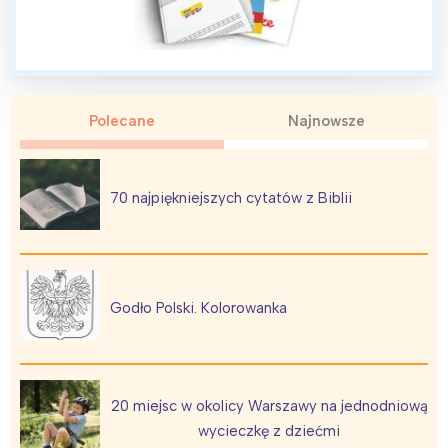
Polecane
Najnowsze
Interesują mnie wydarzenia z
tego regionu:
70 najpiękniejszych cytatów z Biblii
Warszawa
Śląsk
Łódź
Kraków
Trójmiasto
Południe
Poznań
Północ
Godło Polski. Kolorowanka
Wrocław
Wszystkie
Wybieram
20 miejsc w okolicy Warszawy na jednodniową
wycieczkę z dziećmi