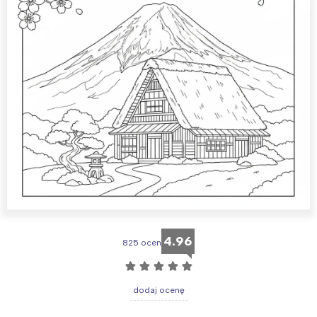
4.96
825 ocen
☆
☆
☆
☆
☆
dodaj ocenę