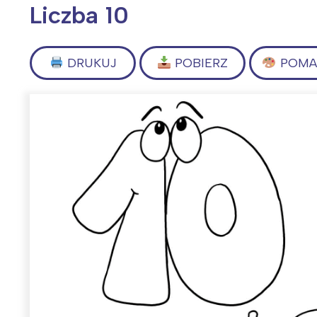
Liczba 10
DRUKUJ
POBIERZ
POMAL
Wiosenny koncert ptaków na płocie
Kwitnąca wiśn