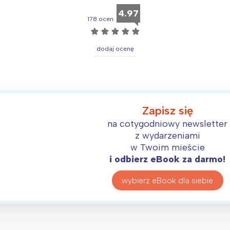
4.97
178 ocen
☆
☆
☆
☆
☆
Interesują mnie wydarzenia z tego regionu
dodaj ocenę
arszawa
Śląsk
ódź
Kraków
Zapisz się
rójmiasto
Południe
na cotygodniowy newsletter
oznań
Północ
z wydarzeniami
rocław
Wszystkie
w Twoim mieście
i odbierz eBook za darmo!
Wybieram
wybierz eBook dla siebie