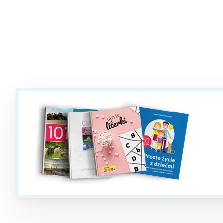
W
Ł
T
P
W