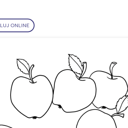
UJ ONLINE
ia i jej płatki
Pszczoła i kwitnący ul