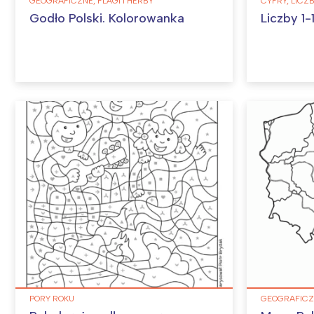
GEOGRAFICZNE, FLAGI I HERBY
CYFRY, LICZ
Godło Polski. Kolorowanka
Liczby 1-
PORY ROKU
GEOGRAFICZN