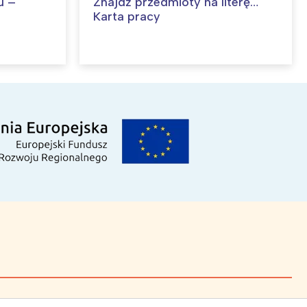
u –
Znajdź przedmioty na literę…
Karta pracy