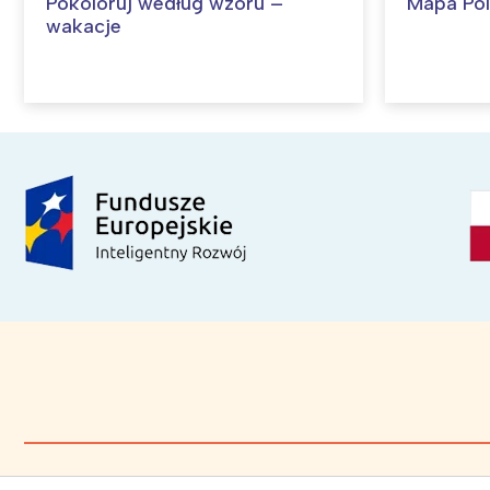
Pokoloruj według wzoru –
Mapa Pol
wakacje