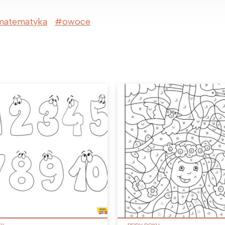
matematyka
owoce