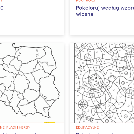
BY
PORY ROKU
10
Pokoloruj według wzor
wiosna
E, FLAGI I HERBY
EDUKACYJNE