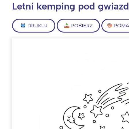
Letni kemping pod gwiaz
DRUKUJ
POBIERZ
POMAL
Wiosenny koncert ptaków na płocie
Kwitnąca wiśn