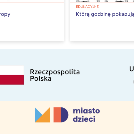
EDUKACYJNE
ropy
Którą godzinę pokazuj