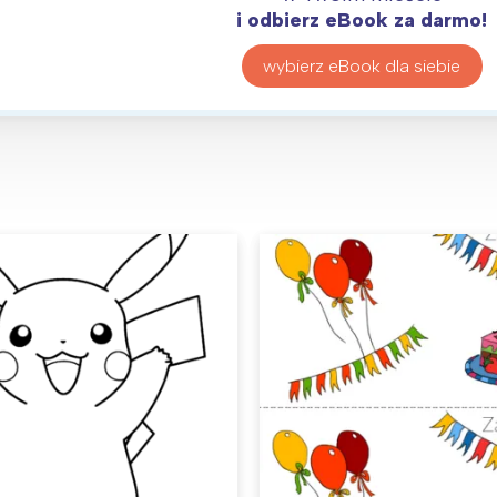
i odbierz eBook za darmo!
wybierz eBook dla siebie