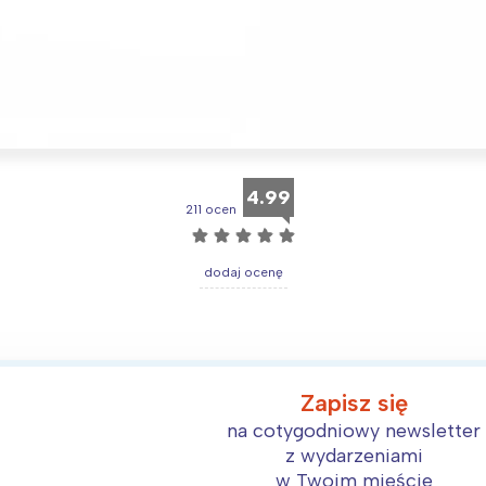
Interesują mnie wydarzenia z tego regionu
arszawa
Śląsk
4.99
211 ocen
ódź
Kraków
☆
☆
☆
☆
☆
rójmiasto
Południe
dodaj ocenę
oznań
Północ
rocław
Wszystkie
Wybieram
Zapisz się
na cotygodniowy newsletter
z wydarzeniami
w Twoim mieście