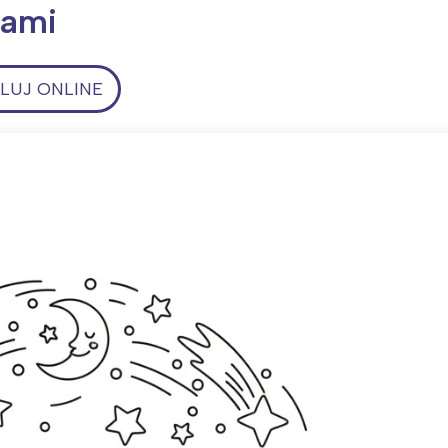
dami
UJ ONLINE
ia i jej płatki
Pszczoła i kwitnący ul