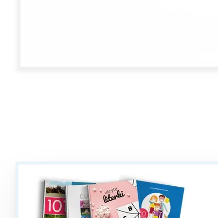
W
Ł
T
P
W