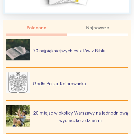
Polecane
Najnowsze
Interesują mnie wydarzenia z
tego regionu:
70 najpiękniejszych cytatów z Biblii
Warszawa
Śląsk
Łódź
Kraków
Trójmiasto
Południe
Godło Polski. Kolorowanka
Poznań
Północ
Wrocław
Wszystkie
20 miejsc w okolicy Warszawy na jednodniową
Wybieram
wycieczkę z dziećmi