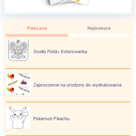
Polecane
Najnowsze
Interesują mnie wydarzenia z
tego regionu:
Godło Polski. Kolorowanka
Warszawa
Śląsk
Łódź
Kraków
Trójmiasto
Południe
Zaproszenie na urodziny do wydrukowania
Poznań
Północ
Wrocław
Wszystkie
Wybieram
Pokemon Pikachu