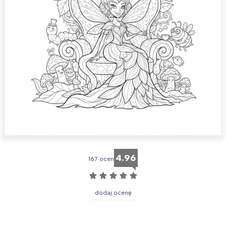
4.96
167 ocen
☆
☆
☆
☆
☆
dodaj ocenę