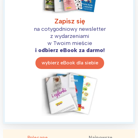
Zapisz się
na cotygodniowy newsletter
z wydarzeniami
w Twoim mieście
i odbierz eBook za darmo!
wybierz eBook dla siebie
Interesują mnie wydarzenia z
tego regionu:
Polecane
Najnowsze