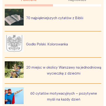
Warszawa
Śląsk
Łódź
Kraków
Trójmiasto
Południe
70 najpiękniejszych cytatów z Biblii
Poznań
Północ
Wrocław
Wszystkie
Wybieram
Godło Polski. Kolorowanka
20 miejsc w okolicy Warszawy na jednodniową
wycieczkę z dziećmi
60 cytatów motywacyjnych – pozytywne
myśli na każdy dzień