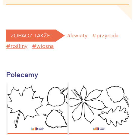
ZOBACZ TAKŻE:
kwiaty
przyroda
rośliny
wiosna
Polecamy