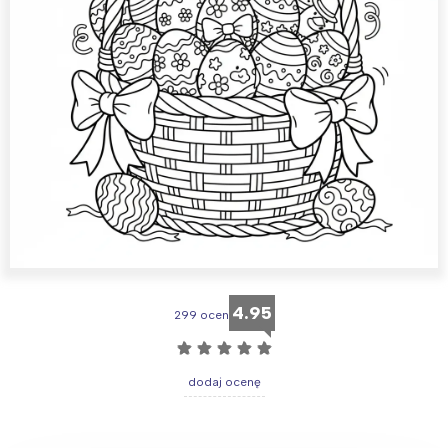
4.95
299 ocen
☆
☆
☆
☆
☆
dodaj ocenę