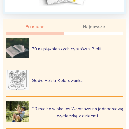
Polecane
Najnowsze
Interesują mnie wydarzenia z
tego regionu:
70 najpiękniejszych cytatów z Biblii
Warszawa
Śląsk
Łódź
Kraków
Trójmiasto
Południe
Godło Polski. Kolorowanka
Poznań
Północ
Wrocław
Wszystkie
20 miejsc w okolicy Warszawy na jednodniową
Wybieram
wycieczkę z dziećmi