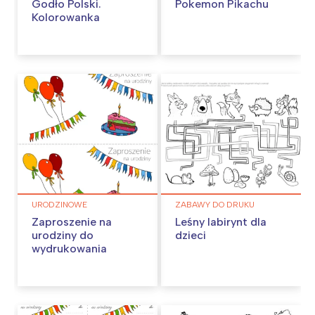
Godło Polski.
Pokemon Pikachu
Kolorowanka
URODZINOWE
ZABAWY DO DRUKU
Zaproszenie na
Leśny labirynt dla
urodziny do
dzieci
wydrukowania