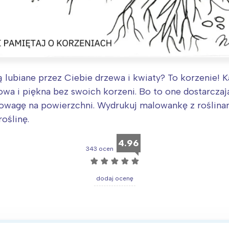
 lubiane przez Ciebie drzewa i kwiaty? To korzenie! K
owa i piękna bez swoich korzeni. Bo to one dostarcza
wagę na powierzchni. Wydrukuj malowankę z roślinami
oślinę.
4.96
343 ocen
☆
☆
☆
☆
☆
dodaj ocenę