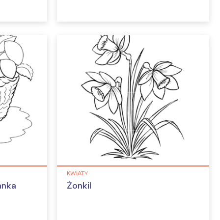
KWIATY
anka
Żonkil