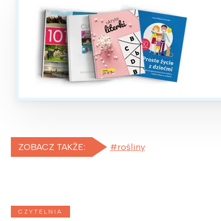
ZOBACZ TAKŻE:
rośliny
W
Ł
T
CZYTELNIA