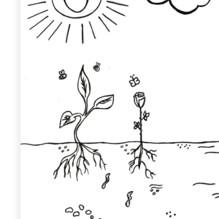
Wiosenny koncert ptaków na płocie
Kwitnąca wiśn