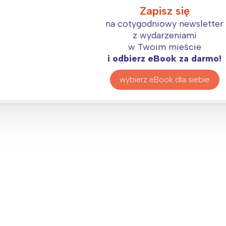
Zapisz się
na cotygodniowy newsletter
z wydarzeniami
w Twoim mieście
i odbierz eBook za darmo!
wybierz eBook dla siebie
Interesują mnie wydarzenia z tego regionu
arszawa
Śląsk
ódź
Kraków
rójmiasto
Południe