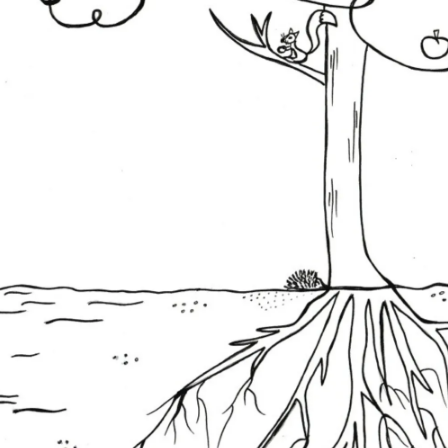
ia i jej płatki
Pszczoła i kwitnący ul