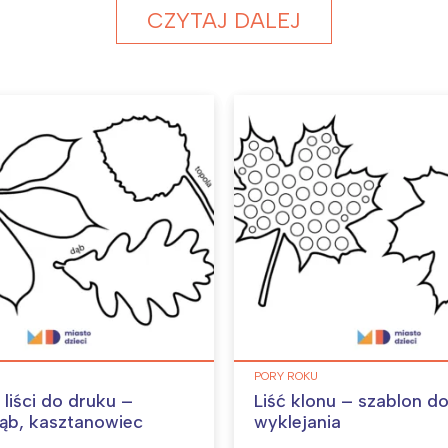
CZYTAJ DALEJ
PORY ROKU
liści do druku –
Liść klonu – szablon d
dąb, kasztanowiec
wyklejania