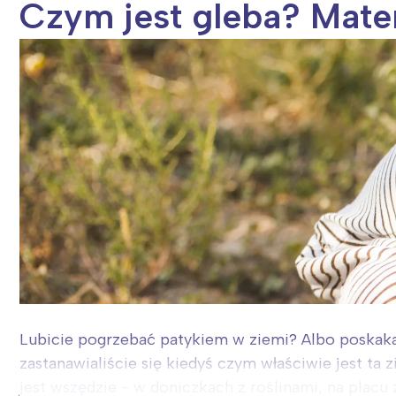
Czym jest gleba? Mater
P
W
Lubicie pogrzebać patykiem w ziemi? Albo poskaka
zastanawialiście się kiedyś czym właściwie jest ta
jest wszędzie - w doniczkach z roślinami, na placu z