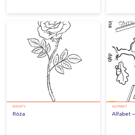
KWIATY
ALFABET
Róża
Alfabet –