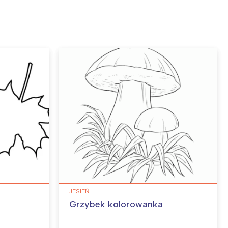
JESIEŃ
o
Grzybek kolorowanka