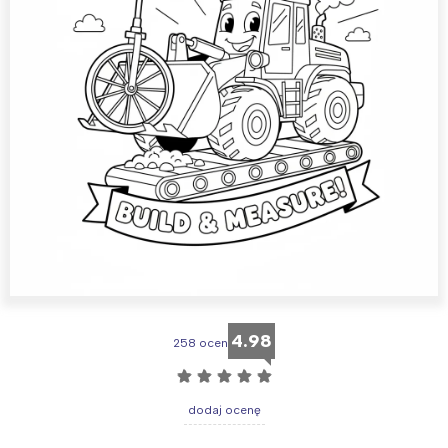
4.98
258 ocen
☆
☆
☆
☆
☆
dodaj ocenę