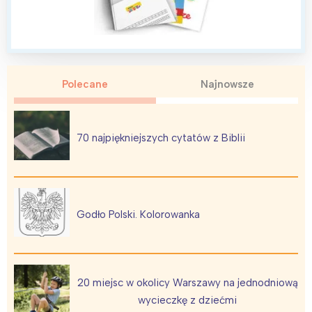
Polecane
Najnowsze
Interesują mnie wydarzenia z
tego regionu:
70 najpiękniejszych cytatów z Biblii
Warszawa
Śląsk
Łódź
Kraków
Trójmiasto
Południe
Poznań
Północ
Godło Polski. Kolorowanka
Wrocław
Wszystkie
Wybieram
20 miejsc w okolicy Warszawy na jednodniową
wycieczkę z dziećmi