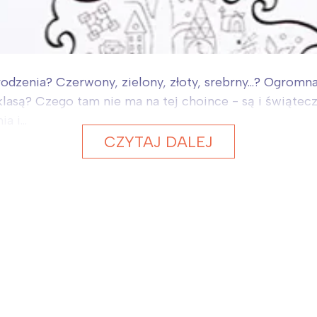
odzenia? Czerwony, zielony, złoty, srebrny...? Ogromn
klasą? Czego tam nie ma na tej choince - są i świątec
 i...
CZYTAJ DALEJ