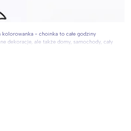
a kolorowanka - choinka to całe godziny
zne dekoracje, ale także domy, samochody, cały