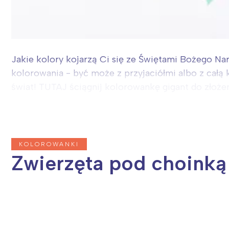
Jakie kolory kojarzą Ci się ze Świętami Bożego Nar
kolorowania - być może z przyjaciółmi albo z całą 
świat! TUTAJ ściągnij kolorowankę gigant do złożenia
KOLOROWANKI
Zwierzęta pod choinką