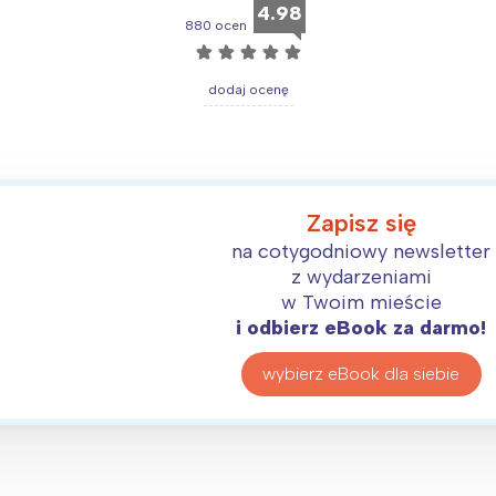
rójmiasto
Południe
4.98
880 ocen
oznań
Północ
☆
☆
☆
☆
☆
rocław
Wszystkie
dodaj ocenę
Wybieram
Zapisz się
na cotygodniowy newsletter
z wydarzeniami
w Twoim mieście
i odbierz eBook za darmo!
wybierz eBook dla siebie