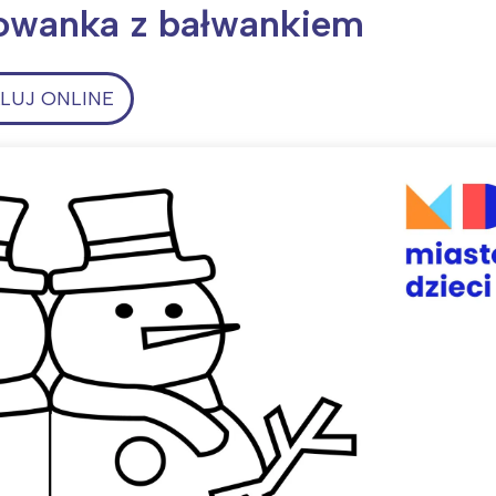
rowanka z bałwankiem
UJ ONLINE
ia i jej płatki
Pszczoła i kwitnący ul