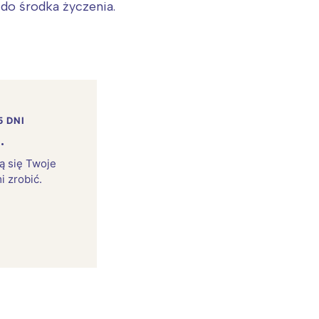
 do środka życzenia.
5 DNI
.
rą się Twoje
i zrobić.