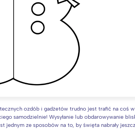
cznych ozdób i gadżetów trudno jest trafić na coś wy
kiego samodzielnie! Wysyłanie lub obdarowywanie bli
t jednym ze sposobów na to, by święta nabrały jeszc