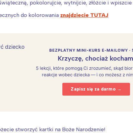
wiąteczną, pokolorujcie, wytnijcie, złóżcie i wpiszcie
tecznych do kolorowania
znajdziecie TUTAJ
BEZPŁATNY MINI-KURS E-MAILOWY · 
Krzyczę, chociaż kocham
5 lekcji, które pomogą Ci zrozumieć, skąd bio
reakcje wobec dziecka — i co możesz z nim
Zapisz się za darmo →
ożecie stworzyć kartki na Boże Narodzenie!