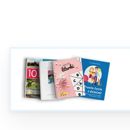
T
P
W