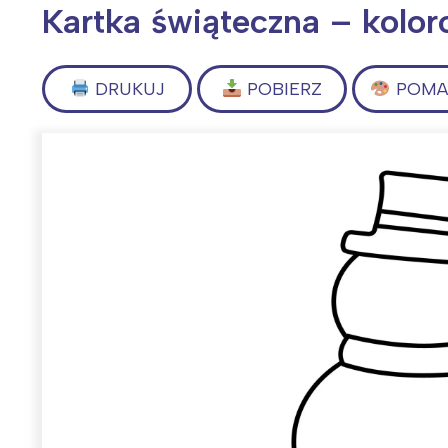
Kartka świąteczna – kolo
DRUKUJ
POBIERZ
POMAL
Wiosenny koncert ptaków na płocie
Kwitnąca wiśn