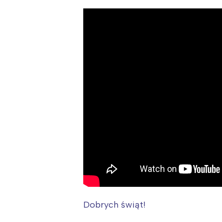
W
Dobrych świąt!
Ł