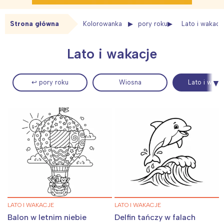
Strona główna
Kolorowanka
pory roku
Lato i wakacj
Lato i wakacje
↩ pory roku
Wiosna
Lato i waka
LATO I WAKACJE
LATO I WAKACJE
Balon w letnim niebie
Delfin tańczy w falach