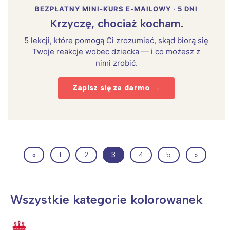
BEZPŁATNY MINI-KURS E-MAILOWY · 5 DNI
Krzyczę, chociaż kocham.
5 lekcji, które pomogą Ci zrozumieć, skąd biorą się
Twoje reakcje wobec dziecka — i co możesz z
nimi zrobić.
Zapisz się za darmo →
«
1
2
3
4
5
»
Wszystkie kategorie kolorowanek