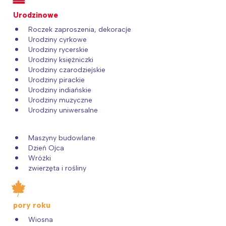
Interesują mnie wydarzenia z
Urodzinowe
tego regionu:
Roczek zaproszenia, dekoracje
Urodziny cyrkowe
Urodziny rycerskie
Warszawa
Śląsk
Urodziny księżniczki
Łódź
Kraków
Urodziny czarodziejskie
Urodziny pirackie
Trójmiasto
Południe
Urodziny indiańskie
Poznań
Północ
Urodziny muzyczne
Urodziny uniwersalne
Wrocław
Wszystkie
Maszyny budowlane
Wybieram
Dzień Ojca
Wróżki
zwierzęta i rośliny
pory roku
Wiosna