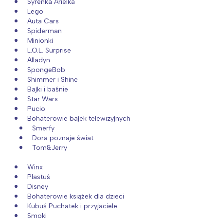
Syrenka Arielka
Lego
Auta Cars
Spiderman
Minionki
L.O.L. Surprise
Alladyn
SpongeBob
Shimmer i Shine
Bajki i baśnie
Star Wars
Pucio
Bohaterowie bajek telewizyjnych
Smerfy
Dora poznaje świat
Tom&Jerry
Winx
Plastuś
Disney
Bohaterowie książek dla dzieci
Kubuś Puchatek i przyjaciele
Smoki