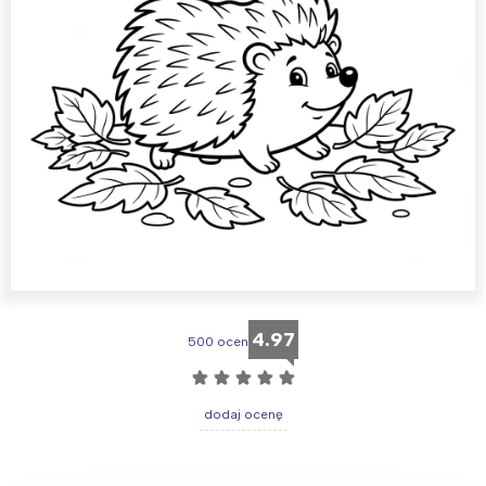
4.97
500 ocen
☆
☆
☆
☆
☆
dodaj ocenę