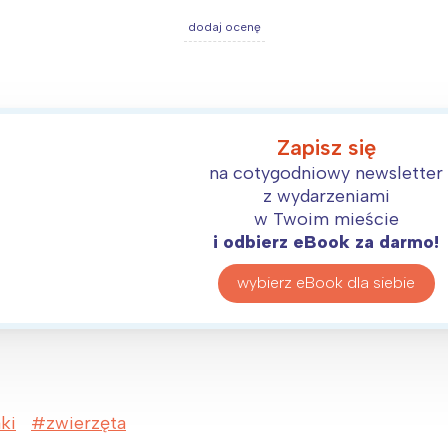
rocław
Wszystkie
dodaj ocenę
Wybieram
Zapisz się
na cotygodniowy newsletter
z wydarzeniami
w Twoim mieście
i odbierz eBook za darmo!
wybierz eBook dla siebie
ki
zwierzęta