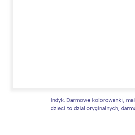
Indyk. Darmowe kolorowanki, mal
W
dzieci to dział oryginalnych, da
Ł
T
P