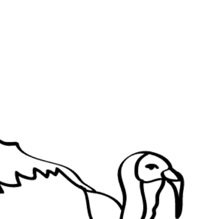
ia i jej płatki
Pszczoła i kwitnący ul