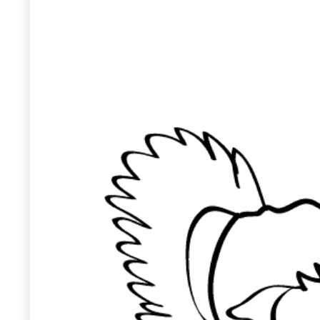
Wiosenny koncert ptaków na płocie
Kwitnąca wiśn