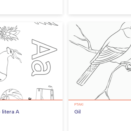
PTAKI
 litera A
Gil