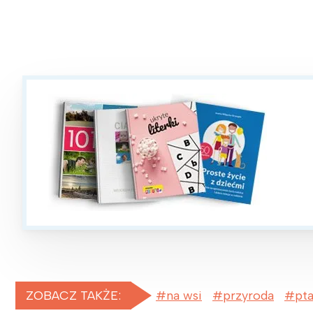
W
ZOBACZ TAKŻE:
na wsi
przyroda
pta