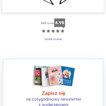
4.95
845 ocen
☆
☆
☆
☆
☆
dodaj ocenę
Zapisz się
na cotygodniowy newsletter
z wydarzeniami