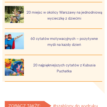
20 miejsc w okolicy Warszawy na jednodniową
Interesują mnie wydarzenia z
wycieczkę z dziećmi
tego regionu:
Warszawa
Śląsk
60 cytatów motywacyjnych – pozytywne
Łódź
Kraków
myśli na każdy dzień
Trójmiasto
Południe
Poznań
Północ
Wrocław
Wszystkie
20 najpiękniejszych cytatów z Kubusia
Puchatka
Wybieram
ZOBACZ TAKŻE:
szablony do wydruku