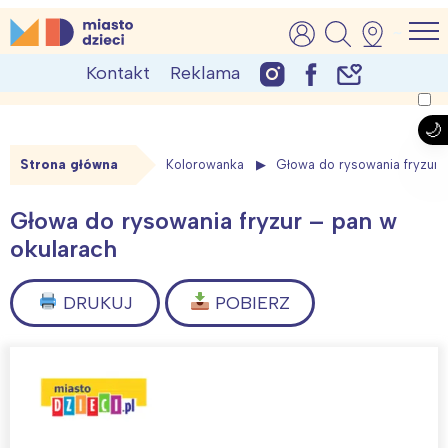
Skip
MiastoDzieci.pl
atrakcje dla dzieci, wydarzenia, imprezy rodzinne
to
Kontakt
Reklama
content
Strona główna
Kolorowanka
Głowa do rysowania fryzur 
Głowa do rysowania fryzur – pan w
okularach
DRUKUJ
POBIERZ