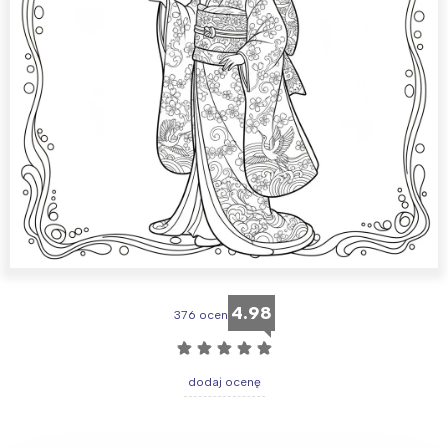
4.98
376 ocen
☆
☆
☆
☆
☆
dodaj ocenę