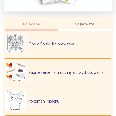
Polecane
Najnowsze
Interesują mnie wydarzenia z
tego regionu:
Godło Polski. Kolorowanka
Warszawa
Śląsk
Łódź
Kraków
Trójmiasto
Południe
Zaproszenie na urodziny do wydrukowania
Poznań
Północ
Wrocław
Wszystkie
Wybieram
Pokemon Pikachu