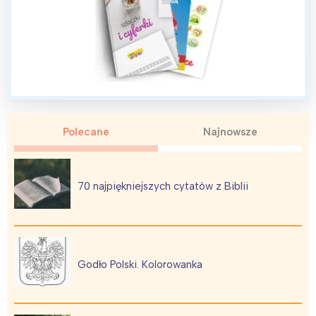
Interesują mnie wydarzenia z
tego regionu:
Polecane
Najnowsze
Warszawa
Śląsk
70 najpiękniejszych cytatów z Biblii
Łódź
Kraków
Trójmiasto
Południe
Poznań
Północ
Wrocław
Wszystkie
Godło Polski. Kolorowanka
Wybieram