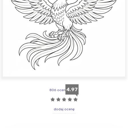
4.97
806 ocen
☆
☆
☆
☆
☆
dodaj ocenę