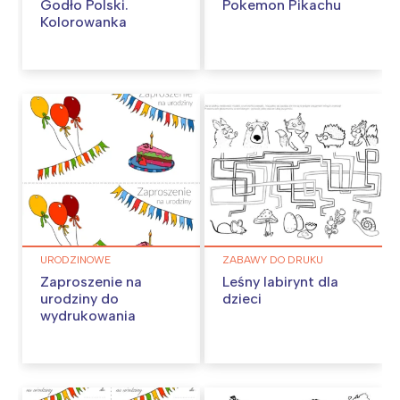
Godło Polski.
Pokemon Pikachu
Kolorowanka
URODZINOWE
ZABAWY DO DRUKU
Zaproszenie na
Leśny labirynt dla
urodziny do
dzieci
wydrukowania