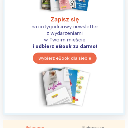
Zapisz się
na cotygodniowy newsletter
z wydarzeniami
w Twoim mieście
i odbierz eBook za darmo!
wybierz eBook dla siebie
Interesują mnie wydarzenia z
tego regionu:
Warszawa
Śląsk
Łódź
Kraków
Trójmiasto
Południe
Polecane
Najnowsze