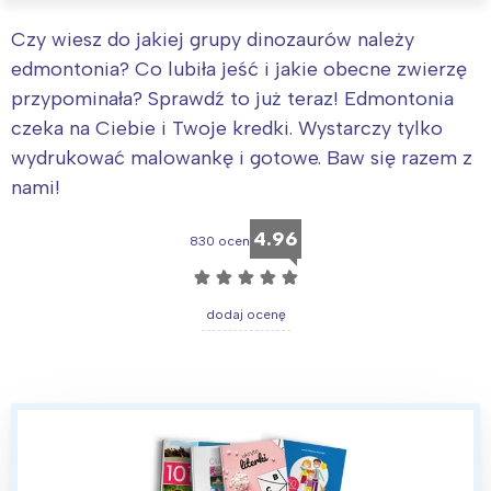
Czy wiesz do jakiej grupy dinozaurów należy
edmontonia? Co lubiła jeść i jakie obecne zwierzę
przypominała? Sprawdź to już teraz! Edmontonia
czeka na Ciebie i Twoje kredki. Wystarczy tylko
wydrukować malowankę i gotowe. Baw się razem z
nami!
4.96
830 ocen
☆
☆
☆
☆
☆
dodaj ocenę