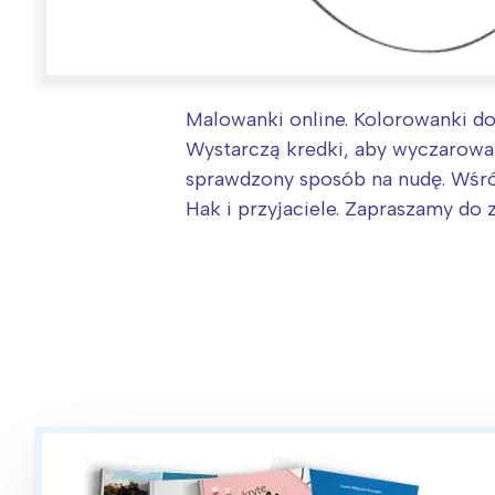
Malowanki online. Kolorowanki d
Wystarczą kredki, aby wyczarować
sprawdzony sposób na nudę. Wśród
Hak i przyjaciele. Zapraszamy do 
W
Ł
T
P
W