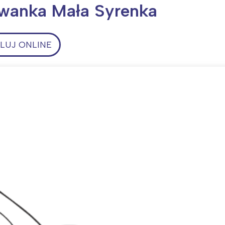
owanka Mała Syrenka
UJ ONLINE
ia i jej płatki
Pszczoła i kwitnący ul