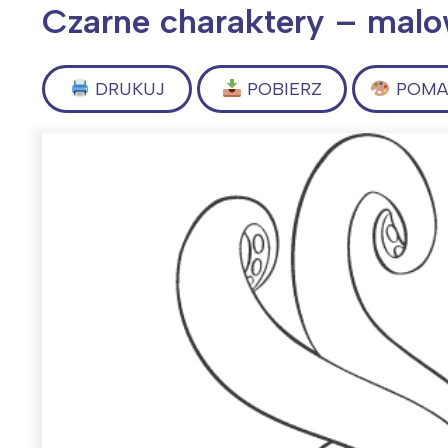
Czarne charaktery – mal
DRUKUJ
POBIERZ
POMAL
Wiosenny koncert ptaków na płocie
Kwitnąca wiśn