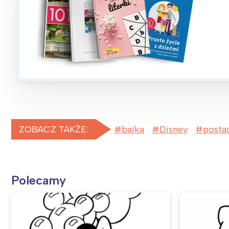
ZOBACZ TAKŻE:
bajka
Disney
posta
Polecamy