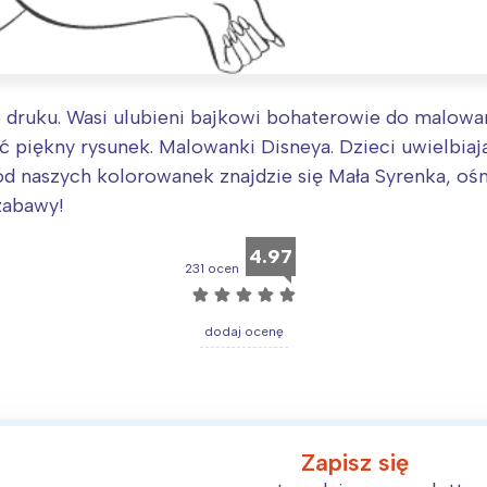
o druku. Wasi ulubieni bajkowi bohaterowie do malow
 piękny rysunek. Malowanki Disneya. Dzieci uwielbia
 naszych kolorowanek znajdzie się Mała Syrenka, ośmio
zabawy!
Interesują mnie wydarzenia z tego regionu
4.97
231 ocen
arszawa
Śląsk
☆
☆
☆
☆
☆
ódź
Kraków
dodaj ocenę
rójmiasto
Południe
oznań
Północ
rocław
Wszystkie
Zapisz się
Wybieram