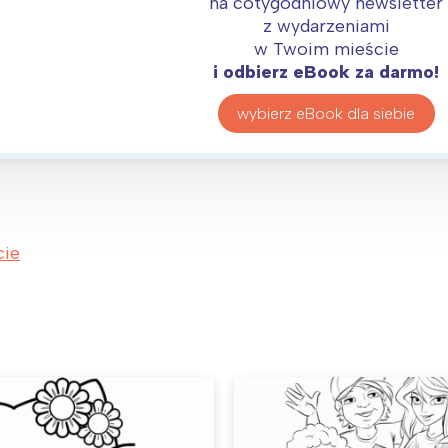
na cotygodniowy newsletter
z wydarzeniami
w Twoim mieście
i odbierz eBook za darmo!
wybierz eBook dla siebie
cie