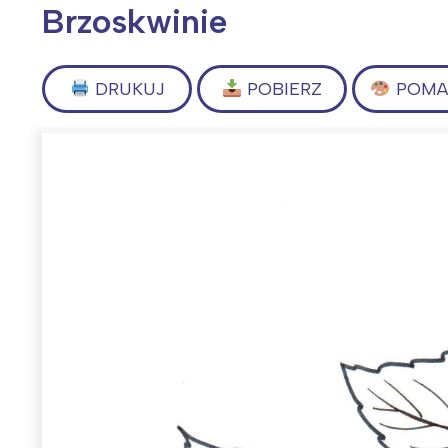
Brzoskwinie
DRUKUJ
POBIERZ
POMAL
Wiosenny koncert ptaków na płocie
Kwitnąca wiśn