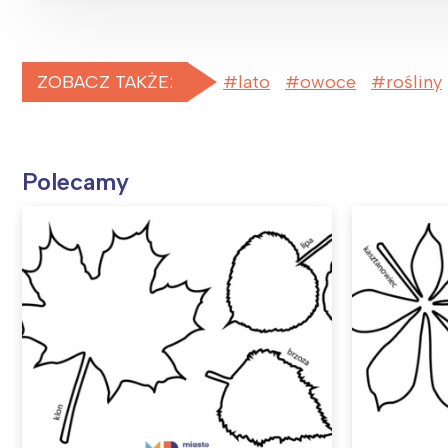
ZOBACZ TAKŻE:
lato
owoce
rośliny
Polecamy