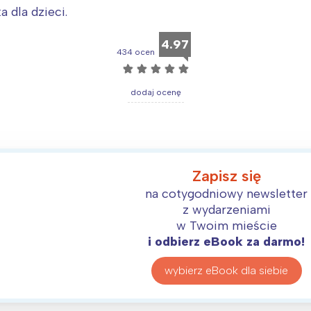
rójmiasto
Południe
 dla dzieci.
oznań
Północ
4.97
rocław
Wszystkie
434 ocen
☆
☆
☆
☆
☆
Wybieram
dodaj ocenę
Zapisz się
na cotygodniowy newsletter
z wydarzeniami
w Twoim mieście
i odbierz eBook za darmo!
wybierz eBook dla siebie