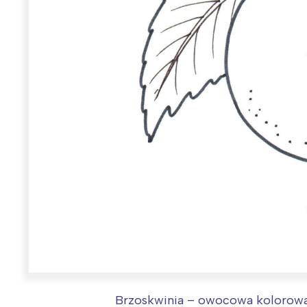
W
Ł
Brzoskwinia – owocowa kolorowank