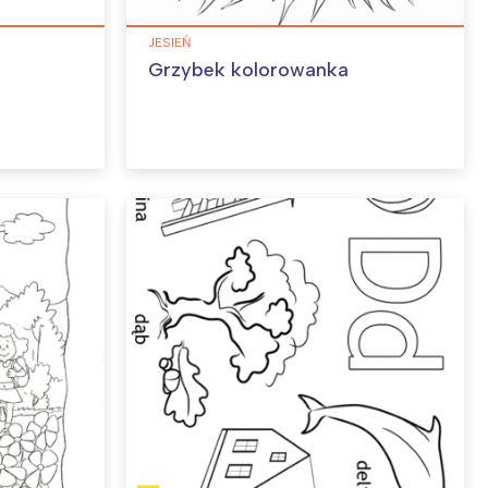
JESIEŃ
o
Grzybek kolorowanka