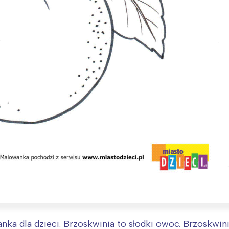
Interesują mnie wydarzenia z tego regionu
arszawa
Śląsk
ódź
Kraków
a dla dzieci. Brzoskwinia to słodki owoc. Brzoskwinie