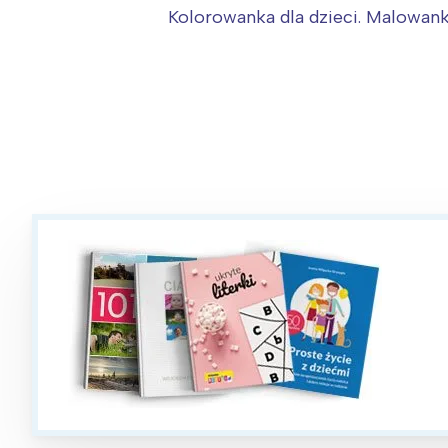
T
Kolorowanka dla dzieci. Malowanka
P
W