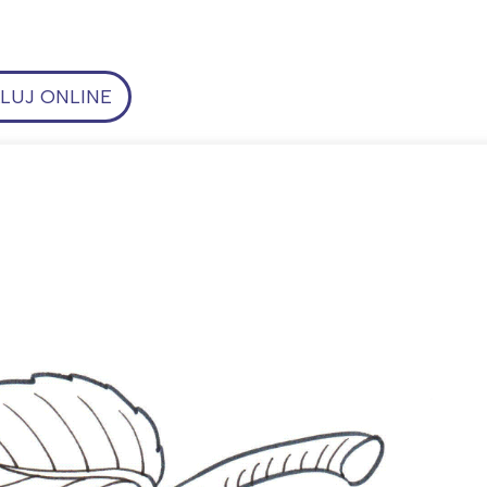
UJ ONLINE
ia i jej płatki
Pszczoła i kwitnący ul