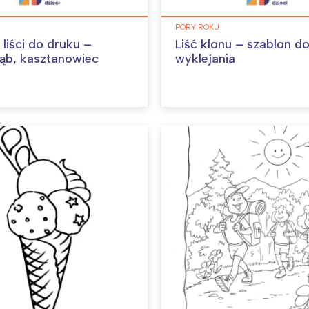
PORY ROKU
liści do druku –
Liść klonu – szablon d
dąb, kasztanowiec
wyklejania