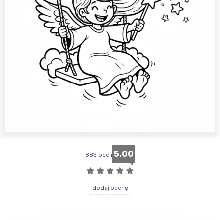
5.00
883 ocen
☆
☆
☆
☆
☆
dodaj ocenę