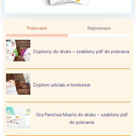
Polecane
Najnowsze
Interesują mnie wydarzenia z
tego regionu:
Dyplomy do druku – szablony pdf do pobrania
Warszawa
Śląsk
Łódź
Kraków
Trójmiasto
Południe
Dyplom udziału w konkursie
Poznań
Północ
Wrocław
Wszystkie
Gra Państwa Miasta do druku – szablony pdf
Wybieram
do pobrania